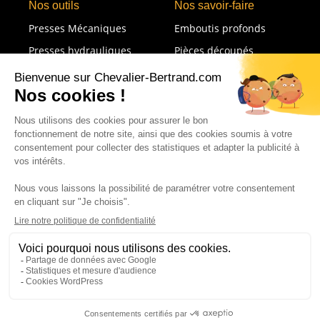
Nos outils
Nos savoir-faire
Presses Mécaniques
Emboutis profonds
Presses hydrauliques
Pièces découpés
Presses à souder
Emboutissage formage
Lignes de transfert
Emboutis restreints
Détoureuses
Soudures
Lignes de soudure
Métrologie
Tour à commande
numérique
CONTACTEZ-
NOUS