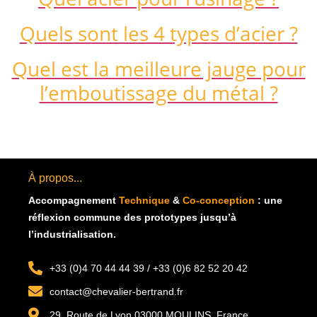
Quels sont les 4 types d’acier ?
Quel est la meilleure jauge pour
l’emboutissage du métal ?
À propos...
Accompagnement
Technique
&
Co-conception
: u
ne
réflexion commune des prototypes jusqu’à
l’industrialisation.
+33 (0)4 70 44 44 39 / +33 (0)6 82 52 20 42
contact@chevalier-bertrand.fr
29, Route de Lyon 03000 MOULINS, France