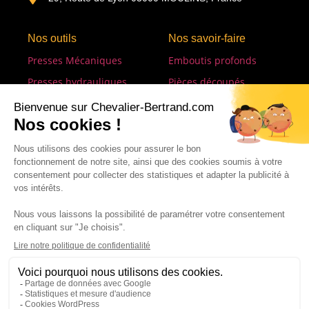
Nos outils
Nos savoir-faire
Presses Mécaniques
Emboutis profonds
Presses hydrauliques
Pièces découpés
Presses à souder
Emboutissage formage
Lignes de transfert
Emboutis restreints
Détoureuses
Soudures
Lignes de soudure
Métrologie
Tour à commande
numérique
CONTACTEZ-