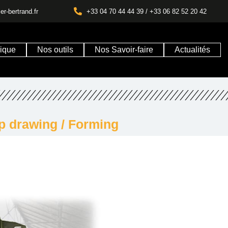
r-bertrand.fr
+33 04 70 44 44 39 / +33 06 82 52 20 42
rique
Nos outils
Nos Savoir-faire
Actualités
p drawing / Forming