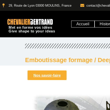
29, Route de Lyon 03000 MOULINS, France
contact@chevalie
Accueil
Histo
Met en forme vos idées
Give shape to your ideas
Emboutissage formage / Dee
Nos savoir-faire