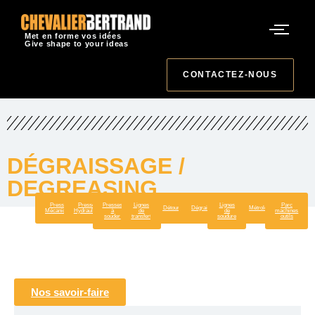
Met en forme vos idées
Give shape to your ideas
CONTACTEZ-NOUS
DÉGRAISSAGE /
DEGREASING
Presses
Presses
Presses
Lignes
Lignes
Parc
Détoureuses
Dégraissage
Métrologie
Mécaniques
Hydraulique
à
de
de
machines
souder
transfert
soudure
outils
Nos savoir-faire