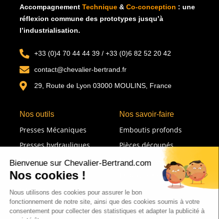
Accompagnement
Technique
&
Co-conception
: u
ne
réflexion commune des prototypes jusqu’à
l’industrialisation.
+33 (0)4 70 44 44 39 / +33 (0)6 82 52 20 42
contact@chevalier-bertrand.fr
29, Route de Lyon 03000 MOULINS, France
Nos outils
Nos savoir-faire
Presses Mécaniques
Emboutis profonds
Presses hydrauliques
Pièces découpés
Presses à souder
Emboutissage formage
Lignes de transfert
Emboutis restreints
Détoureuses
Soudures
Lignes de soudure