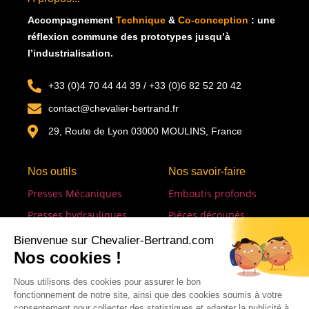
Accompagnement
Technique
&
Co-conception
: u
ne
réflexion commune des prototypes jusqu’à
l’industrialisation.
+33 (0)4 70 44 44 39 / +33 (0)6 82 52 20 42
contact@chevalier-bertrand.fr
29, Route de Lyon 03000 MOULINS, France
Nos outils
Nos savoir-faire
Presses Mécaniques
Emboutis profonds
Presses hydrauliques
Pièces découpés
Presses à souder
Emboutissage formage
Lignes de transfert
Emboutis restreints
Détoureuses
Soudures
Lignes de soudure